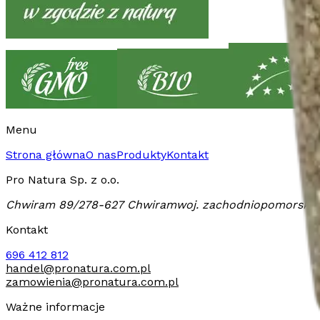
Menu
Strona główna
O nas
Produkty
Kontakt
Pro Natura Sp. z o.o.
Chwiram 89/2
78-627 Chwiram
woj. zachodniopomorskie
Kontakt
696 412 812
handel@pronatura.com.pl
zamowienia@pronatura.com.pl
Ważne informacje