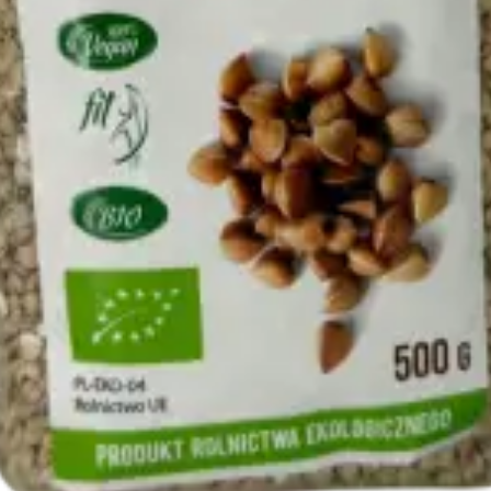
KRS:
0000458607
NIP:
7651689928
REGON:
321363671
Kapi