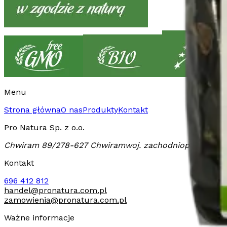
Menu
Strona główna
O nas
Produkty
Kontakt
Pro Natura Sp. z o.o.
Chwiram 89/2
78-627 Chwiram
woj. zachodniopomorskie
Kontakt
696 412 812
handel@pronatura.com.pl
zamowienia@pronatura.com.pl
Ważne informacje