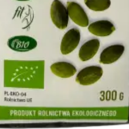
KRS:
0000458607
NIP:
7651689928
REGON:
321363671
Kapi