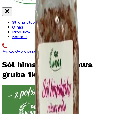
Strona główna
O nas
Produkty
Kontakt
Powrót do kategorii
Sól himalajska różowa
gruba 1kg