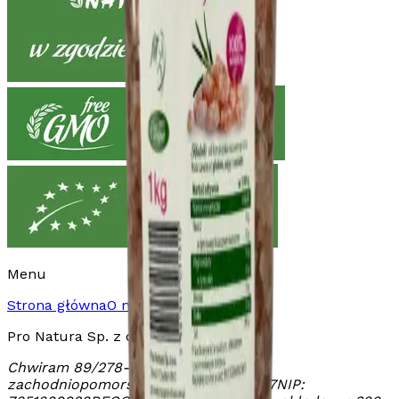
Menu
Strona główna
O nas
Produkty
Kontakt
Pro Natura Sp. z o.o.
Chwiram 89/2
78-627 Chwiram
woj.
zachodniopomorskie
KRS:
0000458607
NIP: