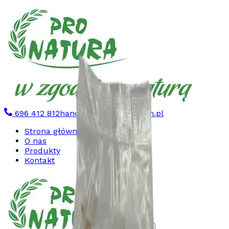
696 412 812
handel@pronatura.com.pl
Strona główna
O nas
Produkty
Kontakt