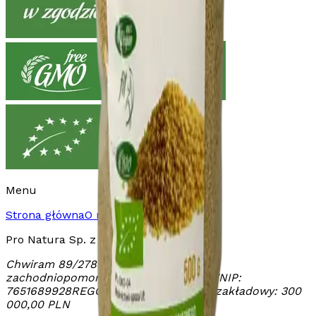
Menu
Strona główna
O nas
Produkty
Kontakt
Pro Natura Sp. z o.o.
Chwiram 89/2
78-627 Chwiram
woj.
zachodniopomorskie
KRS:
0000458607
NIP:
7651689928
REGON:
321363671
Kapitał zakładowy: 300
000,00 PLN