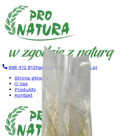
696 412 812
handel@pronatura.com.pl
Strona główna
O nas
Produkty
Kontakt