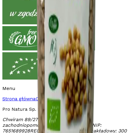
Menu
Strona główna
O nas
Produkty
Kontakt
Pro Natura Sp. z o.o.
Chwiram 89/2
78-627 Chwiram
woj.
zachodniopomorskie
KRS:
0000458607
NIP:
7651689928
REGON:
321363671
Kapitał zakładowy: 300