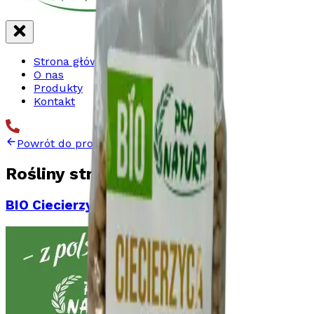
Strona główna
O nas
Produkty
Kontakt
Powrót do produktów
Rośliny strączkowe
BIO Ciecierzyca 500g