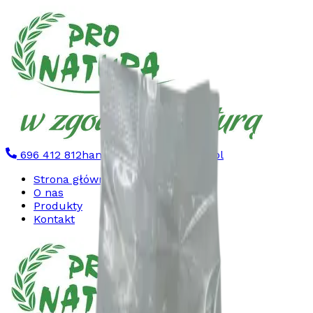
696 412 812
handel@pronatura.com.pl
Strona główna
O nas
Produkty
Kontakt